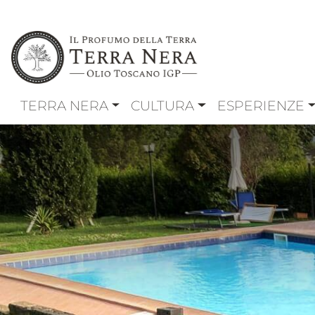
Salta
al
contenuto
principale
NAVIGAZIONE PRINCIPAL
TERRA NERA
CULTURA
ESPERIENZE