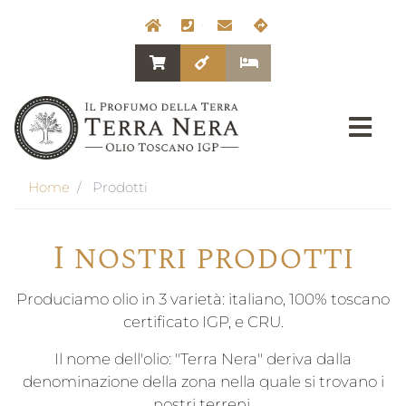
Salta
Navigazione secondari
Home
+39.334.7156144
info@olioterranera.it
SP159 Scansano 
al
Navigazione accessori
contenuto
Shop
DEGUSTAZIONI DI OLIO 
Agriturismo
principale
Breadcrumb
Home
Prodotti
I nostri prodotti
Produciamo olio in 3 varietà: italiano, 100% toscano
certificato IGP, e CRU.
Il nome dell'olio: "Terra Nera" deriva dalla
denominazione della zona nella quale si trovano i
nostri terreni.