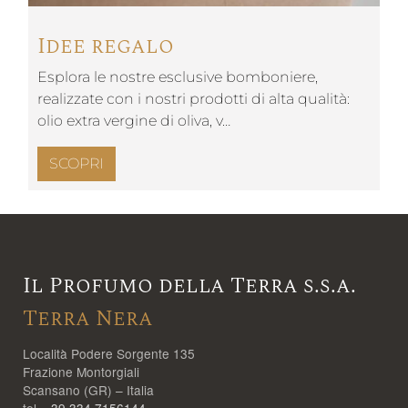
Idee regalo
Esplora le nostre esclusive bomboniere,
realizzate con i nostri prodotti di alta qualità:
olio extra vergine di oliva, v…
SCOPRI
Il Profumo della Terra s.s.a.
Terra Nera
Località Podere Sorgente 135
Frazione Montorgiali
Scansano (GR) – Italia
tel.
+39.334.7156144